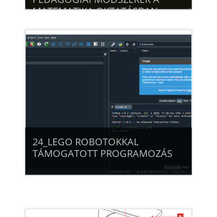
MATEMATIKA OKTATÁSBAN
Beiratkozás
24_LEGO ROBOTOKKAL
TÁMOGATOTT PROGRAMOZÁS
Beiratkozás