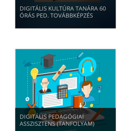
DIGITÁLIS KULTÚRA TANÁRA 60
ÓRÁS PED. TOVÁBBKÉPZÉS
Beiratkozás
Tanár: Antal Péter
Tanár: Dr. Csernai Zoltán
Tanár: dr. Racsko Réka
Tanár: Komló Csaba
Tanár: Lengyelné Molnár Tünde
DIGITÁLIS PEDAGÓGIAI
ASSZISZTENS (TANFOLYAM)