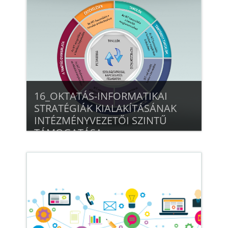
16_OKTATÁS-INFORMATIKAI
STRATÉGIÁK KIALAKÍTÁSÁNAK
INTÉZMÉNYVEZETŐI SZINTŰ
TÁMOGATÁSA
Beiratkozás