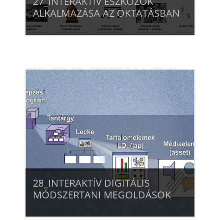
27_INTERAKTÍV ESZKÖZÖK
ALKALMAZÁSA AZ OKTATÁSBAN
Beiratkozás
28_INTERAKTÍV DIGITÁLIS
MÓDSZERTANI MEGOLDÁSOK