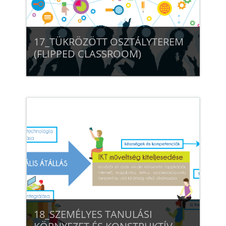
17_TÜKRÖZÖTT OSZTÁLYTEREM
(FLIPPED CLASSROOM)
Beiratkozás
18_SZEMÉLYES TANULÁSI