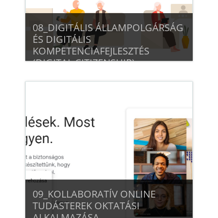
08_DIGITÁLIS ÁLLAMPOLGÁRSÁG
ÉS DIGITÁLIS
KOMPETENCIAFEJLESZTÉS
(DIGITAL CITIZENSHIP)
Beiratkozás
09_KOLLABORATÍV ONLINE
TUDÁSTEREK OKTATÁSI
ALKALMAZÁSA