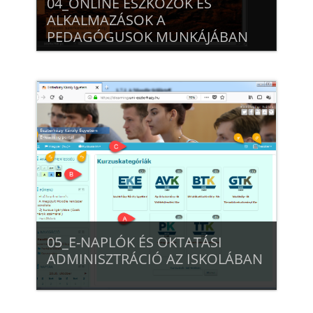
04_ONLINE ESZKÖZÖK ÉS
ALKALMAZÁSOK A
PEDAGÓGUSOK MUNKÁJÁBAN
Beiratkozás
05_E-NAPLÓK ÉS OKTATÁSI
ADMINISZTRÁCIÓ AZ ISKOLÁBAN