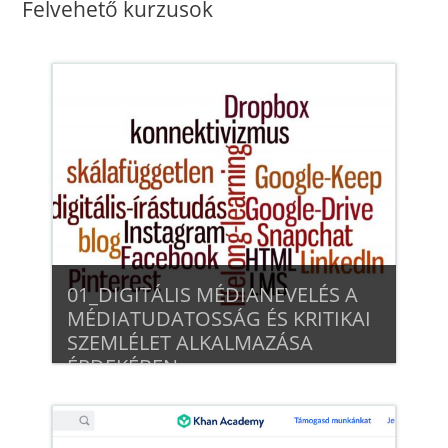
Felvehető kurzusok
01_DIGITÁLIS MÉDIANEVELÉS A
MÉDIATUDATOSSÁG ÉS KRITIKAI
SZEMLÉLET ALKALMAZÁSA
ÉRDEKÉBEN