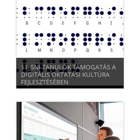
Beiratkozás
11_SNI TANULÓK TÁMOGATÁS A
DIGITÁLIS OKTATÁSI KULTÚRA
FEJLESZTÉSÉBEN
Beiratkozás