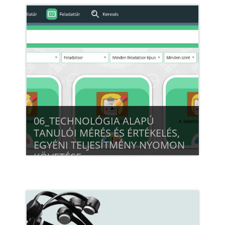
Beiratkozás
06_TECHNOLÓGIA ALAPÚ
TANULÓI MÉRÉS ÉS ÉRTÉKELÉS,
EGYÉNI TELJESÍTMÉNY NYOMON
KÖVETÉSE
A kurzus olyan elméleti alapokra épülő, a
gyakorlatban felhasználható online
megoldásokat kínál, amelyek a