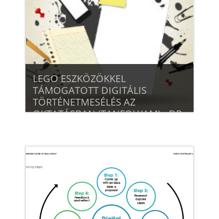
LEGO ESZKÖZÖKKEL
TÁMOGATOTT DIGITÁLIS
TÖRTÉNETMESÉLÉS AZ
OKTATÁSBAN (TANFOLYAM) - DR.
ANTAL PÉTER
Beiratkozás
Tanár: Antal Péter
Tanár: Krisztina Radics
Tanár: Pozsonyi Enikő