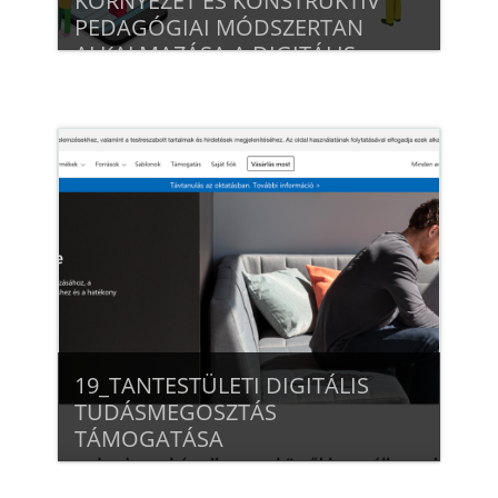
KÖRNYEZET ÉS KONSTRUKTÍV
PEDAGÓGIAI MÓDSZERTAN
ALKALMAZÁSA A DIGITÁLIS
OKTATÁSI KULTÚRÁBAN
Beiratkozás
19_TANTESTÜLETI DIGITÁLIS
TUDÁSMEGOSZTÁS
TÁMOGATÁSA