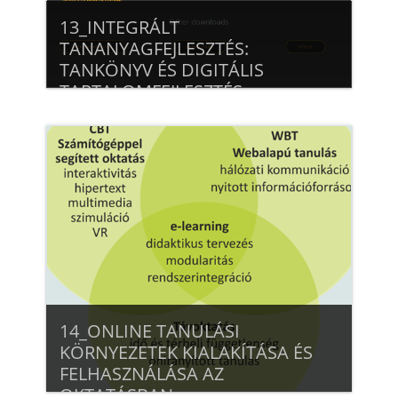
13_INTEGRÁLT
TANANYAGFEJLESZTÉS:
TANKÖNYV ÉS DIGITÁLIS
TARTALOMFEJLESZTÉS,
OKOSPORTÁL HASZNÁLAT
Beiratkozás
14_ONLINE TANULÁSI
KÖRNYEZETEK KIALAKÍTÁSA ÉS
FELHASZNÁLÁSA AZ
OKTATÁSBAN