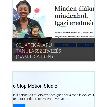
Beiratkozás
02_JÁTÉK ALAPÚ
TANULÁSSZERVEZÉS
(GAMIFICATION)
Beiratkozás