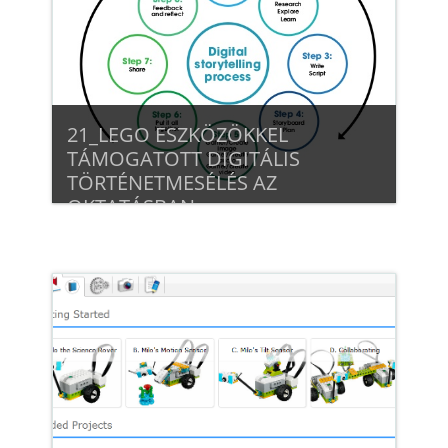
21_LEGO ESZKÖZÖKKEL
TÁMOGATOTT DIGITÁLIS
TÖRTÉNETMESÉLÉS AZ
OKTATÁSBAN
Beiratkozás