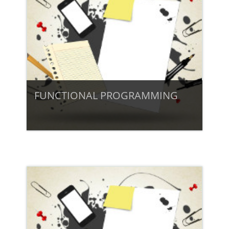
Tanár: dr. Racsko Réka
Tanár: Komló Csaba
A képzésben a hallgatók megismerik a
Tanár: Lengyelné Molnár Tünde
digitális átállás folyamatának főbb
jellemzőit, valamint azokat a konstruktív
pedagógiai alapelveket, amelyek a
személyes tanulási környezet kiépítését
segítik.
FUNCTIONAL PROGRAMMING
Beiratkozás
Tanár: dr. Racsko Réka
Tanár: Lengyelné Molnár Tünde
Beiratkozás
Tanár: Dr. Király Roland